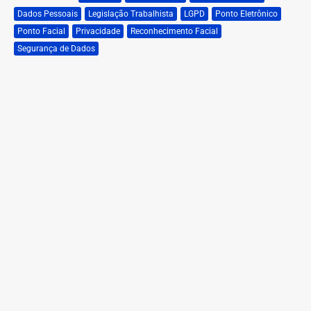
Dados Pessoais
Legislação Trabalhista
LGPD
Ponto Eletrônico
Ponto Facial
Privacidade
Reconhecimento Facial
Segurança de Dados