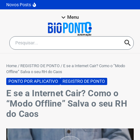
RH do Caos
Novos Posts
Portaria 671 Descomplicada: O Fim do Medo da
Fiscalização e a Era dos Apps
Menu
Home
/
REGISTRO DE PONTO
/
E se a Internet Cair? Como o “Modo
Offline” Salva o seu RH do Caos
PONTO POR APLICATIVO
REGISTRO DE PONTO
E se a Internet Cair? Como o
“Modo Offline” Salva o seu RH
do Caos